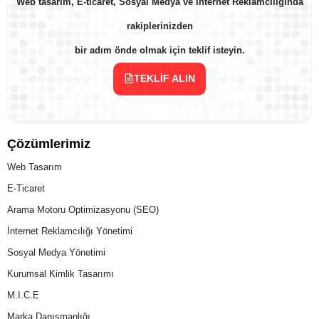
Web tasarım, E-ticaret, Sosyal Medya ve İnternet Reklamcılığında
rakiplerinizden
bir adım önde olmak için teklif isteyin.
TEKLIF ALIN
Çözümlerimiz
Web Tasarım
E-Ticaret
Arama Motoru Optimizasyonu (SEO)
İnternet Reklamcılığı Yönetimi
Sosyal Medya Yönetimi
Kurumsal Kimlik Tasarımı
M.I.C.E
Marka Danışmanlığı