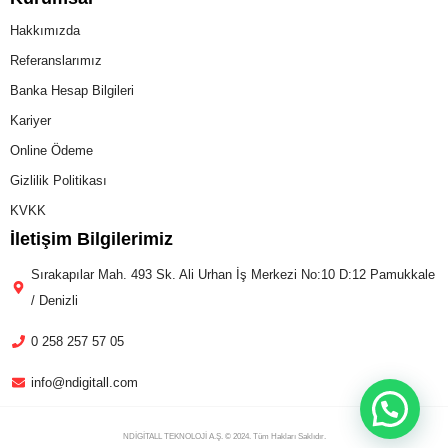
Hakkımızda
Referanslarımız
Banka Hesap Bilgileri
Kariyer
Online Ödeme
Gizlilik Politikası
KVKK
İletişim Bilgilerimiz
Sırakapılar Mah. 493 Sk. Ali Urhan İş Merkezi No:10 D:12 Pamukkale
/ Denizli
0 258 257 57 05
info@ndigitall.com
NDİGİTALL TEKNOLOJİ A.Ş. © 2024. Tüm Hakları Saklıdır.