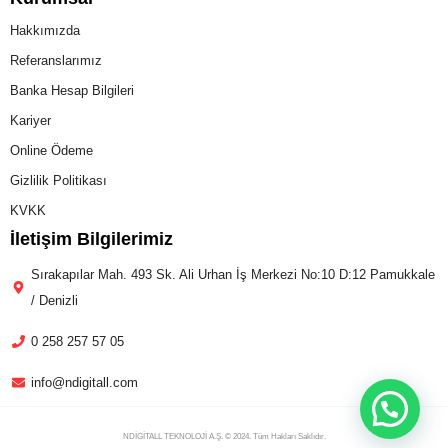
Hakkımızda
Referanslarımız
Banka Hesap Bilgileri
Kariyer
Online Ödeme
Gizlilik Politikası
KVKK
İletişim Bilgilerimiz
Sırakapılar Mah. 493 Sk. Ali Urhan İş Merkezi No:10 D:12 Pamukkale
/ Denizli
0 258 257 57 05
info@ndigitall.com
NDİGİTALL TEKNOLOJİ A.Ş. © 2024. Tüm Hakları Saklıdır.