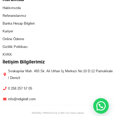
Hakkımızda
Referanslarımız
Banka Hesap Bilgileri
Kariyer
Online Ödeme
Gizlilik Politikası
KVKK
İletişim Bilgilerimiz
Sırakapılar Mah. 493 Sk. Ali Urhan İş Merkezi No:10 D:12 Pamukkale
/ Denizli
0 258 257 57 05
info@ndigitall.com
NDİGİTALL TEKNOLOJİ A.Ş. © 2024. Tüm Hakları Saklıdır.