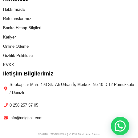
Hakkımızda
Referanslarımız
Banka Hesap Bilgileri
Kariyer
Online Ödeme
Gizlilik Politikası
KVKK
İletişim Bilgilerimiz
Sırakapılar Mah. 493 Sk. Ali Urhan İş Merkezi No:10 D:12 Pamukkale
/ Denizli
0 258 257 57 05
info@ndigitall.com
NDİGİTALL TEKNOLOJİ A.Ş. © 2024. Tüm Hakları Saklıdır.